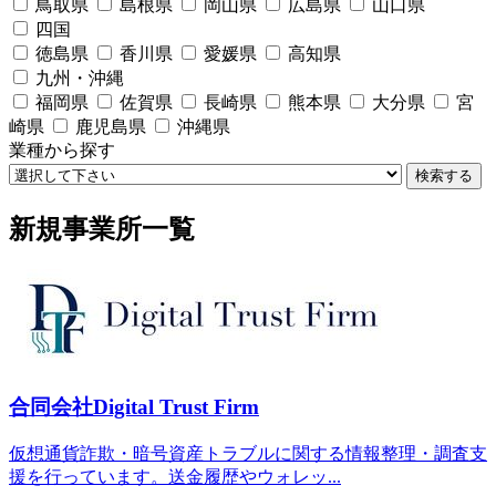
鳥取県
島根県
岡山県
広島県
山口県
四国
徳島県
香川県
愛媛県
高知県
九州・沖縄
福岡県
佐賀県
長崎県
熊本県
大分県
宮
崎県
鹿児島県
沖縄県
業種から探す
検索する
新規事業所一覧
合同会社Digital Trust Firm
仮想通貨詐欺・暗号資産トラブルに関する情報整理・調査支
援を行っています。送金履歴やウォレッ...