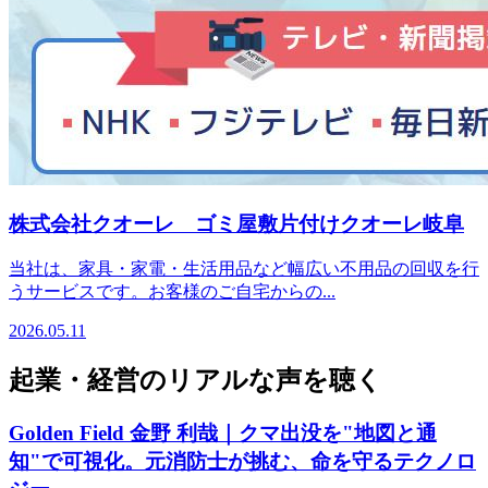
株式会社クオーレ ゴミ屋敷片付けクオーレ岐阜
当社は、家具・家電・生活用品など幅広い不用品の回収を行
うサービスです。お客様のご自宅からの...
2026.05.11
起業・経営のリアルな声を聴く
Golden Field 金野 利哉｜クマ出没を"地図と通
知"で可視化。元消防士が挑む、命を守るテクノロ