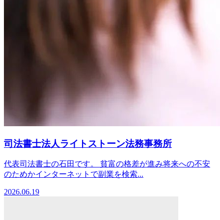
司法書士法人ライトストーン法務事務所
代表司法書士の石田です。 貧富の格差が進み将来への不安
のためかインターネットで副業を検索...
2026.06.19