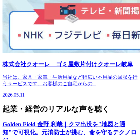
株式会社クオーレ ゴミ屋敷片付けクオーレ岐阜
当社は、家具・家電・生活用品など幅広い不用品の回収を行
うサービスです。お客様のご自宅からの...
2026.05.11
起業・経営のリアルな声を聴く
Golden Field 金野 利哉｜クマ出没を"地図と通
知"で可視化。元消防士が挑む、命を守るテクノロ