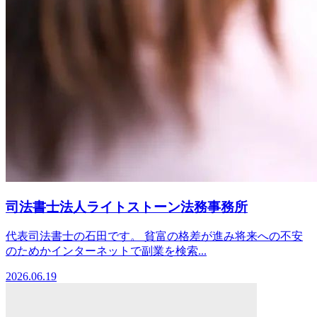
司法書士法人ライトストーン法務事務所
代表司法書士の石田です。 貧富の格差が進み将来への不安
のためかインターネットで副業を検索...
2026.06.19