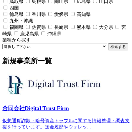
鳥取県
島根県
岡山県
広島県
山口県
四国
徳島県
香川県
愛媛県
高知県
九州・沖縄
福岡県
佐賀県
長崎県
熊本県
大分県
宮
崎県
鹿児島県
沖縄県
業種から探す
検索する
新規事業所一覧
合同会社Digital Trust Firm
仮想通貨詐欺・暗号資産トラブルに関する情報整理・調査支
援を行っています。送金履歴やウォレッ...