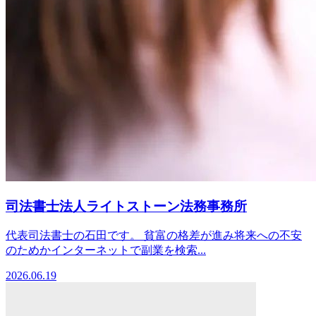
司法書士法人ライトストーン法務事務所
代表司法書士の石田です。 貧富の格差が進み将来への不安
のためかインターネットで副業を検索...
2026.06.19