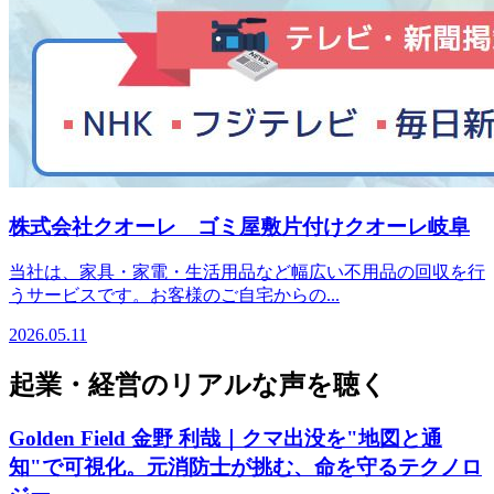
株式会社クオーレ ゴミ屋敷片付けクオーレ岐阜
当社は、家具・家電・生活用品など幅広い不用品の回収を行
うサービスです。お客様のご自宅からの...
2026.05.11
起業・経営のリアルな声を聴く
Golden Field 金野 利哉｜クマ出没を"地図と通
知"で可視化。元消防士が挑む、命を守るテクノロ