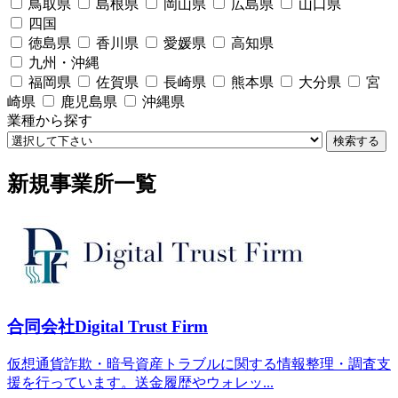
鳥取県
島根県
岡山県
広島県
山口県
四国
徳島県
香川県
愛媛県
高知県
九州・沖縄
福岡県
佐賀県
長崎県
熊本県
大分県
宮
崎県
鹿児島県
沖縄県
業種から探す
検索する
新規事業所一覧
合同会社Digital Trust Firm
仮想通貨詐欺・暗号資産トラブルに関する情報整理・調査支
援を行っています。送金履歴やウォレッ...