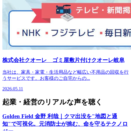
株式会社クオーレ ゴミ屋敷片付けクオーレ岐阜
当社は、家具・家電・生活用品など幅広い不用品の回収を行
うサービスです。お客様のご自宅からの...
2026.05.11
起業・経営のリアルな声を聴く
Golden Field 金野 利哉｜クマ出没を"地図と通
知"で可視化。元消防士が挑む、命を守るテクノロ