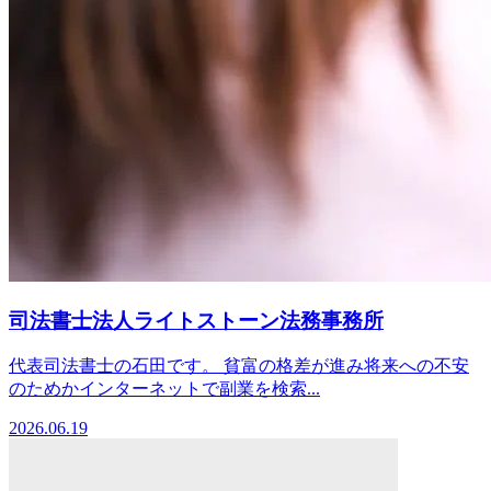
司法書士法人ライトストーン法務事務所
代表司法書士の石田です。 貧富の格差が進み将来への不安
のためかインターネットで副業を検索...
2026.06.19