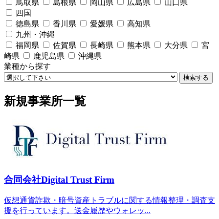
鳥取県
島根県
岡山県
広島県
山口県
四国
徳島県
香川県
愛媛県
高知県
九州・沖縄
福岡県
佐賀県
長崎県
熊本県
大分県
宮
崎県
鹿児島県
沖縄県
業種から探す
検索する
新規事業所一覧
合同会社Digital Trust Firm
仮想通貨詐欺・暗号資産トラブルに関する情報整理・調査支
援を行っています。送金履歴やウォレッ...