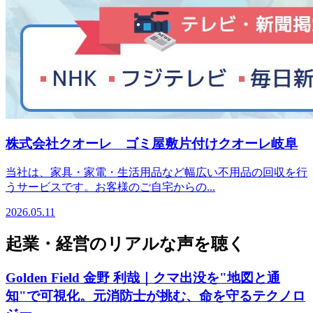
株式会社クオーレ ゴミ屋敷片付けクオーレ岐阜
当社は、家具・家電・生活用品など幅広い不用品の回収を行
うサービスです。お客様のご自宅からの...
2026.05.11
起業・経営のリアルな声を聴く
Golden Field 金野 利哉｜クマ出没を"地図と通
知"で可視化。元消防士が挑む、命を守るテクノロ