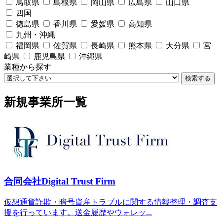
鳥取県
島根県
岡山県
広島県
山口県
四国
徳島県
香川県
愛媛県
高知県
九州・沖縄
福岡県
佐賀県
長崎県
熊本県
大分県
宮
崎県
鹿児島県
沖縄県
業種から探す
検索する
新規事業所一覧
合同会社Digital Trust Firm
仮想通貨詐欺・暗号資産トラブルに関する情報整理・調査支
援を行っています。送金履歴やウォレッ...