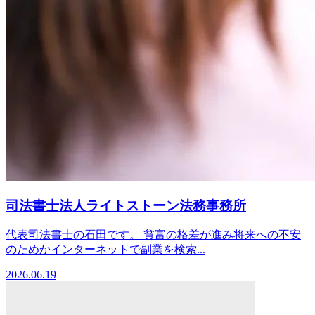
司法書士法人ライトストーン法務事務所
代表司法書士の石田です。 貧富の格差が進み将来への不安
のためかインターネットで副業を検索...
2026.06.19