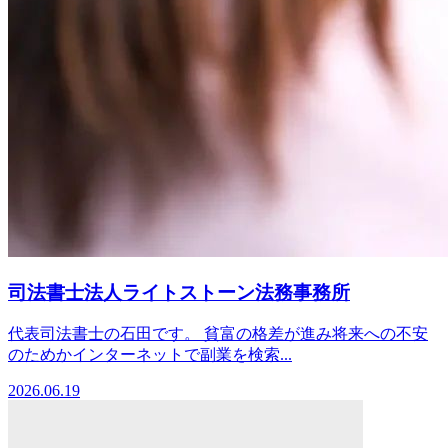
司法書士法人ライトストーン法務事務所
代表司法書士の石田です。 貧富の格差が進み将来への不安
のためかインターネットで副業を検索...
2026.06.19