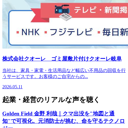
株式会社クオーレ ゴミ屋敷片付けクオーレ岐阜
当社は、家具・家電・生活用品など幅広い不用品の回収を行
うサービスです。お客様のご自宅からの...
2026.05.11
起業・経営のリアルな声を聴く
Golden Field 金野 利哉｜クマ出没を"地図と通
知"で可視化。元消防士が挑む、命を守るテクノロ