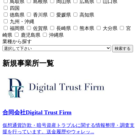
鳥取県
島根県
岡山県
広島県
山口県
四国
徳島県
香川県
愛媛県
高知県
九州・沖縄
福岡県
佐賀県
長崎県
熊本県
大分県
宮
崎県
鹿児島県
沖縄県
業種から探す
検索する
新規事業所一覧
合同会社Digital Trust Firm
仮想通貨詐欺・暗号資産トラブルに関する情報整理・調査支
援を行っています。送金履歴やウォレッ...