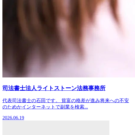
司法書士法人ライトストーン法務事務所
代表司法書士の石田です。 貧富の格差が進み将来への不安
のためかインターネットで副業を検索...
2026.06.19