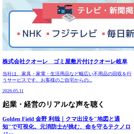
株式会社クオーレ ゴミ屋敷片付けクオーレ岐阜
当社は、家具・家電・生活用品など幅広い不用品の回収を行
うサービスです。お客様のご自宅からの...
2026.05.11
起業・経営のリアルな声を聴く
Golden Field 金野 利哉｜クマ出没を"地図と通
知"で可視化。元消防士が挑む、命を守るテクノロ