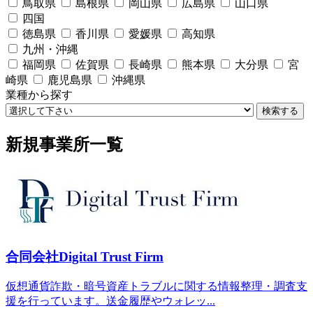
鳥取県
島根県
岡山県
広島県
山口県
四国
徳島県
香川県
愛媛県
高知県
九州・沖縄
福岡県
佐賀県
長崎県
熊本県
大分県
宮
崎県
鹿児島県
沖縄県
業種から探す
検索する
新規事業所一覧
合同会社Digital Trust Firm
仮想通貨詐欺・暗号資産トラブルに関する情報整理・調査支
援を行っています。送金履歴やウォレッ...