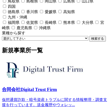
鳥取県
島根県
岡山県
広島県
山口県
四国
徳島県
香川県
愛媛県
高知県
九州・沖縄
福岡県
佐賀県
長崎県
熊本県
大分県
宮
崎県
鹿児島県
沖縄県
業種から探す
検索する
新規事業所一覧
合同会社Digital Trust Firm
仮想通貨詐欺・暗号資産トラブルに関する情報整理・調査支
援を行っています。送金履歴やウォレッ...