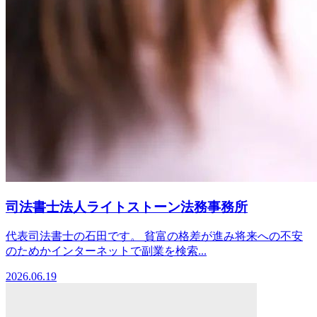
司法書士法人ライトストーン法務事務所
代表司法書士の石田です。 貧富の格差が進み将来への不安
のためかインターネットで副業を検索...
2026.06.19