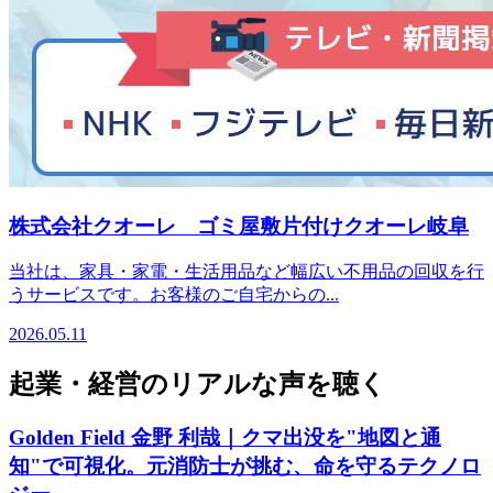
株式会社クオーレ ゴミ屋敷片付けクオーレ岐阜
当社は、家具・家電・生活用品など幅広い不用品の回収を行
うサービスです。お客様のご自宅からの...
2026.05.11
起業・経営のリアルな声を聴く
Golden Field 金野 利哉｜クマ出没を"地図と通
知"で可視化。元消防士が挑む、命を守るテクノロ