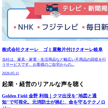
株式会社クオーレ ゴミ屋敷片付けクオーレ岐阜
当社は、家具・家電・生活用品など幅広い不用品の回収を行
うサービスです。お客様のご自宅からの...
2026.05.11
起業・経営のリアルな声を聴く
Golden Field 金野 利哉｜クマ出没を"地図と通
知"で可視化。元消防士が挑む、命を守るテクノロ