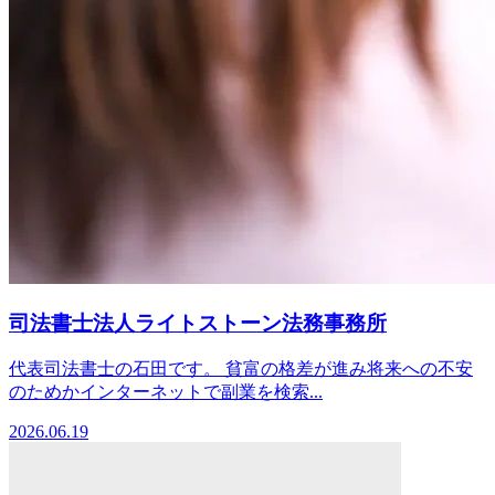
司法書士法人ライトストーン法務事務所
代表司法書士の石田です。 貧富の格差が進み将来への不安
のためかインターネットで副業を検索...
2026.06.19