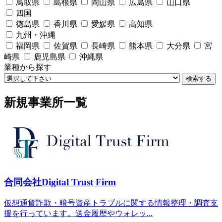
鳥取県
島根県
岡山県
広島県
山口県
四国
徳島県
香川県
愛媛県
高知県
九州・沖縄
福岡県
佐賀県
長崎県
熊本県
大分県
宮
崎県
鹿児島県
沖縄県
業種から探す
検索する
新規事業所一覧
合同会社Digital Trust Firm
仮想通貨詐欺・暗号資産トラブルに関する情報整理・調査支
援を行っています。送金履歴やウォレッ...