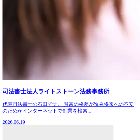
司法書士法人ライトストーン法務事務所
代表司法書士の石田です。 貧富の格差が進み将来への不安
のためかインターネットで副業を検索...
2026.06.19