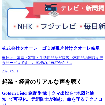
株式会社クオーレ ゴミ屋敷片付けクオーレ岐阜
当社は、家具・家電・生活用品など幅広い不用品の回収を行
うサービスです。お客様のご自宅からの...
2026.05.11
起業・経営のリアルな声を聴く
Golden Field 金野 利哉｜クマ出没を"地図と通
知"で可視化。元消防士が挑む、命を守るテクノロ