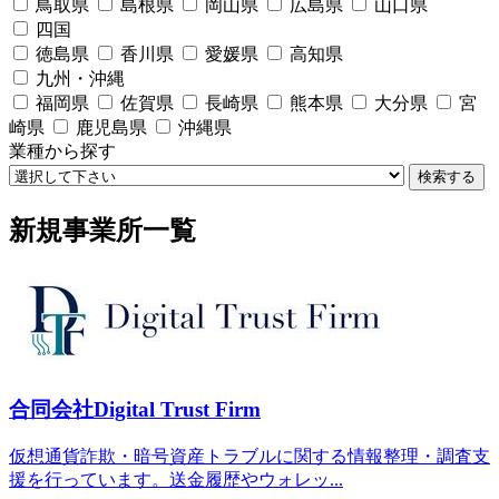
鳥取県
島根県
岡山県
広島県
山口県
四国
徳島県
香川県
愛媛県
高知県
九州・沖縄
福岡県
佐賀県
長崎県
熊本県
大分県
宮
崎県
鹿児島県
沖縄県
業種から探す
検索する
新規事業所一覧
合同会社Digital Trust Firm
仮想通貨詐欺・暗号資産トラブルに関する情報整理・調査支
援を行っています。送金履歴やウォレッ...