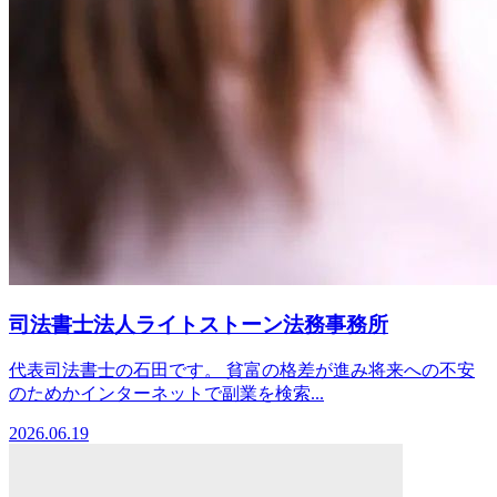
司法書士法人ライトストーン法務事務所
代表司法書士の石田です。 貧富の格差が進み将来への不安
のためかインターネットで副業を検索...
2026.06.19