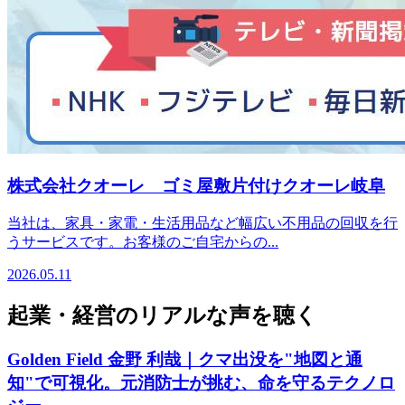
株式会社クオーレ ゴミ屋敷片付けクオーレ岐阜
当社は、家具・家電・生活用品など幅広い不用品の回収を行
うサービスです。お客様のご自宅からの...
2026.05.11
起業・経営のリアルな声を聴く
Golden Field 金野 利哉｜クマ出没を"地図と通
知"で可視化。元消防士が挑む、命を守るテクノロ