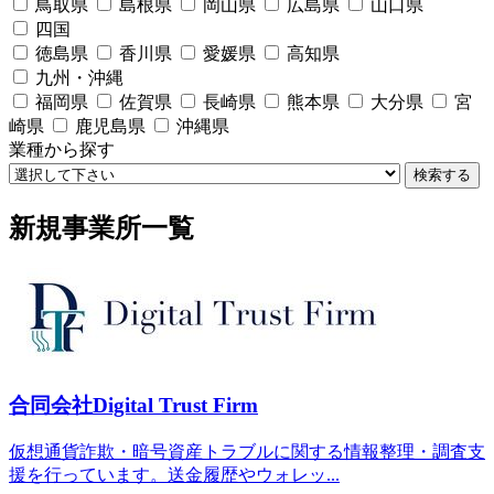
鳥取県
島根県
岡山県
広島県
山口県
四国
徳島県
香川県
愛媛県
高知県
九州・沖縄
福岡県
佐賀県
長崎県
熊本県
大分県
宮
崎県
鹿児島県
沖縄県
業種から探す
検索する
新規事業所一覧
合同会社Digital Trust Firm
仮想通貨詐欺・暗号資産トラブルに関する情報整理・調査支
援を行っています。送金履歴やウォレッ...