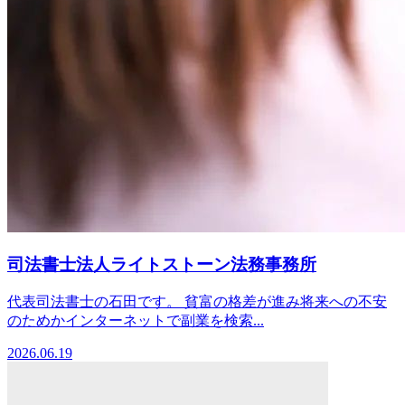
司法書士法人ライトストーン法務事務所
代表司法書士の石田です。 貧富の格差が進み将来への不安
のためかインターネットで副業を検索...
2026.06.19