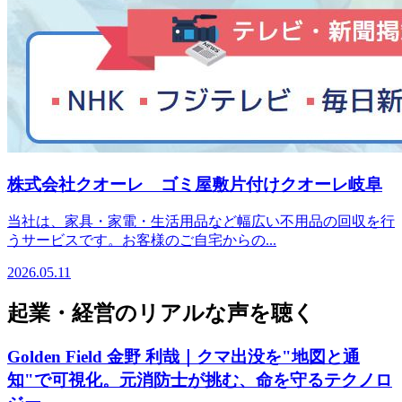
株式会社クオーレ ゴミ屋敷片付けクオーレ岐阜
当社は、家具・家電・生活用品など幅広い不用品の回収を行
うサービスです。お客様のご自宅からの...
2026.05.11
起業・経営のリアルな声を聴く
Golden Field 金野 利哉｜クマ出没を"地図と通
知"で可視化。元消防士が挑む、命を守るテクノロ