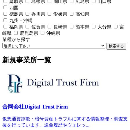
鳥取県
島根県
岡山県
広島県
山口県
四国
徳島県
香川県
愛媛県
高知県
九州・沖縄
福岡県
佐賀県
長崎県
熊本県
大分県
宮
崎県
鹿児島県
沖縄県
業種から探す
検索する
新規事業所一覧
合同会社Digital Trust Firm
仮想通貨詐欺・暗号資産トラブルに関する情報整理・調査支
援を行っています。送金履歴やウォレッ...