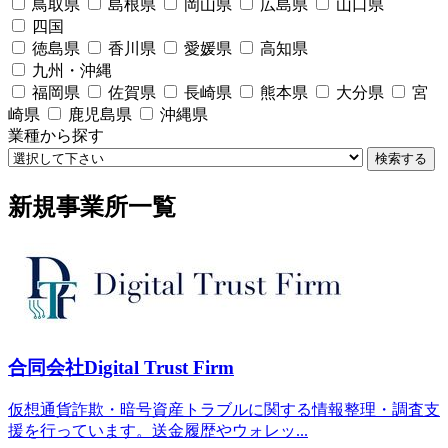
鳥取県
島根県
岡山県
広島県
山口県
四国
徳島県
香川県
愛媛県
高知県
九州・沖縄
福岡県
佐賀県
長崎県
熊本県
大分県
宮
崎県
鹿児島県
沖縄県
業種から探す
検索する
新規事業所一覧
合同会社Digital Trust Firm
仮想通貨詐欺・暗号資産トラブルに関する情報整理・調査支
援を行っています。送金履歴やウォレッ...