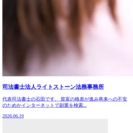
司法書士法人ライトストーン法務事務所
代表司法書士の石田です。 貧富の格差が進み将来への不安
のためかインターネットで副業を検索...
2026.06.19