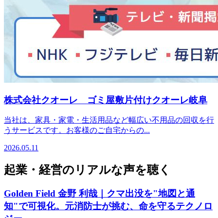
株式会社クオーレ ゴミ屋敷片付けクオーレ岐阜
当社は、家具・家電・生活用品など幅広い不用品の回収を行
うサービスです。お客様のご自宅からの...
2026.05.11
起業・経営のリアルな声を聴く
Golden Field 金野 利哉｜クマ出没を"地図と通
知"で可視化。元消防士が挑む、命を守るテクノロ