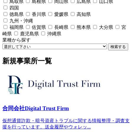
鳥取県
島根県
岡山県
広島県
山口県
四国
徳島県
香川県
愛媛県
高知県
九州・沖縄
福岡県
佐賀県
長崎県
熊本県
大分県
宮
崎県
鹿児島県
沖縄県
業種から探す
検索する
新規事業所一覧
合同会社Digital Trust Firm
仮想通貨詐欺・暗号資産トラブルに関する情報整理・調査支
援を行っています。送金履歴やウォレッ...