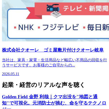
株式会社クオーレ ゴミ屋敷片付けクオーレ岐阜
当社は、家具・家電・生活用品など幅広い不用品の回収を行
うサービスです。お客様のご自宅からの...
2026.05.11
起業・経営のリアルな声を聴く
Golden Field 金野 利哉｜クマ出没を"地図と通
知"で可視化。元消防士が挑む、命を守るテクノロ