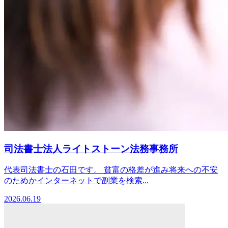
司法書士法人ライトストーン法務事務所
代表司法書士の石田です。 貧富の格差が進み将来への不安
のためかインターネットで副業を検索...
2026.06.19