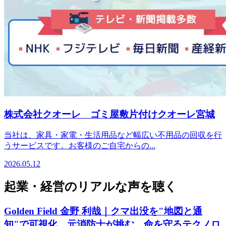
株式会社クオーレ ゴミ屋敷片付けクオーレ宮城
当社は、家具・家電・生活用品など幅広い不用品の回収を行
うサービスです。お客様のご自宅からの...
2026.05.12
起業・経営のリアルな声を聴く
Golden Field 金野 利哉｜クマ出没を"地図と通
知"で可視化。元消防士が挑む、命を守るテクノロ