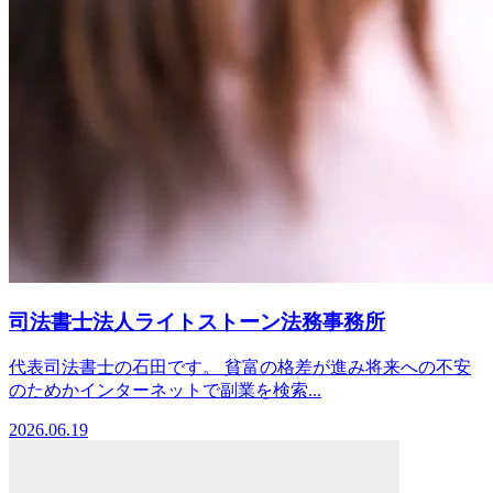
司法書士法人ライトストーン法務事務所
代表司法書士の石田です。 貧富の格差が進み将来への不安
のためかインターネットで副業を検索...
2026.06.19