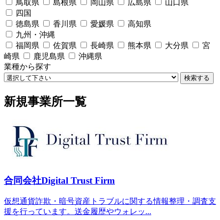
鳥取県
島根県
岡山県
広島県
山口県
四国
徳島県
香川県
愛媛県
高知県
九州・沖縄
福岡県
佐賀県
長崎県
熊本県
大分県
宮
崎県
鹿児島県
沖縄県
業種から探す
検索する
新規事業所一覧
合同会社Digital Trust Firm
仮想通貨詐欺・暗号資産トラブルに関する情報整理・調査支
援を行っています。送金履歴やウォレッ...