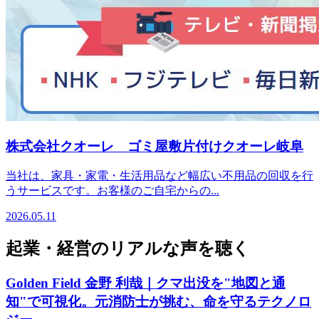
株式会社クオーレ ゴミ屋敷片付けクオーレ岐阜
当社は、家具・家電・生活用品など幅広い不用品の回収を行
うサービスです。お客様のご自宅からの...
2026.05.11
起業・経営のリアルな声を聴く
Golden Field 金野 利哉｜クマ出没を"地図と通
知"で可視化。元消防士が挑む、命を守るテクノロ