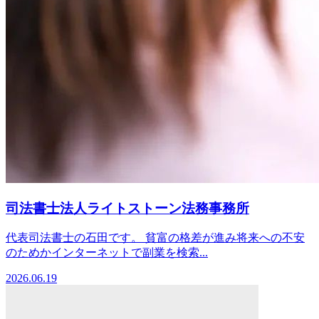
司法書士法人ライトストーン法務事務所
代表司法書士の石田です。 貧富の格差が進み将来への不安
のためかインターネットで副業を検索...
2026.06.19