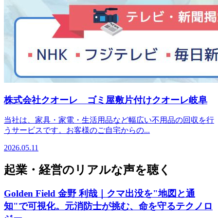
株式会社クオーレ ゴミ屋敷片付けクオーレ岐阜
当社は、家具・家電・生活用品など幅広い不用品の回収を行
うサービスです。お客様のご自宅からの...
2026.05.11
起業・経営のリアルな声を聴く
Golden Field 金野 利哉｜クマ出没を"地図と通
知"で可視化。元消防士が挑む、命を守るテクノロ