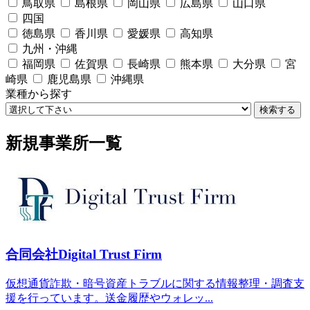
鳥取県
島根県
岡山県
広島県
山口県
四国
徳島県
香川県
愛媛県
高知県
九州・沖縄
福岡県
佐賀県
長崎県
熊本県
大分県
宮
崎県
鹿児島県
沖縄県
業種から探す
検索する
新規事業所一覧
合同会社Digital Trust Firm
仮想通貨詐欺・暗号資産トラブルに関する情報整理・調査支
援を行っています。送金履歴やウォレッ...