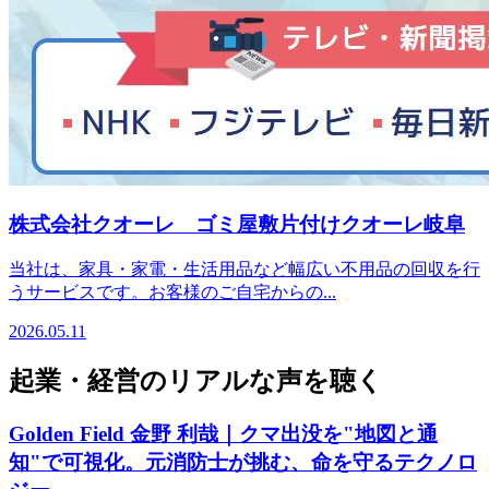
株式会社クオーレ ゴミ屋敷片付けクオーレ岐阜
当社は、家具・家電・生活用品など幅広い不用品の回収を行
うサービスです。お客様のご自宅からの...
2026.05.11
起業・経営のリアルな声を聴く
Golden Field 金野 利哉｜クマ出没を"地図と通
知"で可視化。元消防士が挑む、命を守るテクノロ