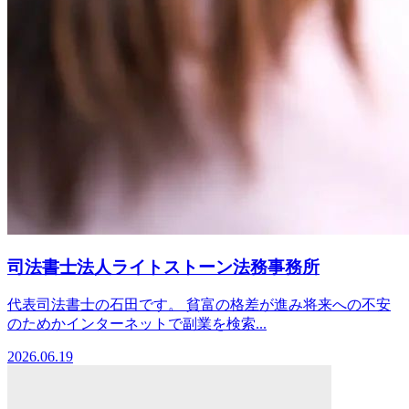
司法書士法人ライトストーン法務事務所
代表司法書士の石田です。 貧富の格差が進み将来への不安
のためかインターネットで副業を検索...
2026.06.19