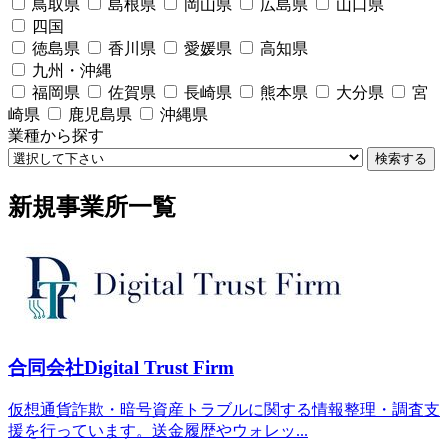
鳥取県
島根県
岡山県
広島県
山口県
四国
徳島県
香川県
愛媛県
高知県
九州・沖縄
福岡県
佐賀県
長崎県
熊本県
大分県
宮
崎県
鹿児島県
沖縄県
業種から探す
検索する
新規事業所一覧
合同会社Digital Trust Firm
仮想通貨詐欺・暗号資産トラブルに関する情報整理・調査支
援を行っています。送金履歴やウォレッ...