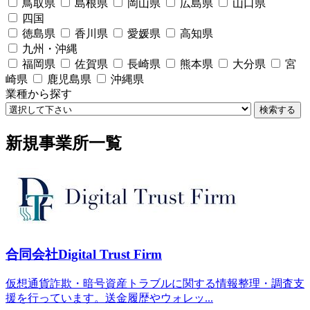
鳥取県
島根県
岡山県
広島県
山口県
四国
徳島県
香川県
愛媛県
高知県
九州・沖縄
福岡県
佐賀県
長崎県
熊本県
大分県
宮
崎県
鹿児島県
沖縄県
業種から探す
検索する
新規事業所一覧
合同会社Digital Trust Firm
仮想通貨詐欺・暗号資産トラブルに関する情報整理・調査支
援を行っています。送金履歴やウォレッ...