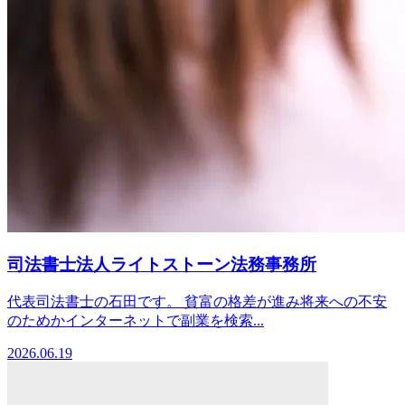
司法書士法人ライトストーン法務事務所
代表司法書士の石田です。 貧富の格差が進み将来への不安
のためかインターネットで副業を検索...
2026.06.19