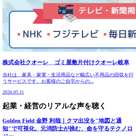
株式会社クオーレ ゴミ屋敷片付けクオーレ岐阜
当社は、家具・家電・生活用品など幅広い不用品の回収を行
うサービスです。お客様のご自宅からの...
2026.05.11
起業・経営のリアルな声を聴く
Golden Field 金野 利哉｜クマ出没を"地図と通
知"で可視化。元消防士が挑む、命を守るテクノロ