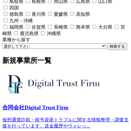
鳥取県
島根県
岡山県
広島県
山口県
四国
徳島県
香川県
愛媛県
高知県
九州・沖縄
福岡県
佐賀県
長崎県
熊本県
大分県
宮
崎県
鹿児島県
沖縄県
業種から探す
検索する
新規事業所一覧
合同会社Digital Trust Firm
仮想通貨詐欺・暗号資産トラブルに関する情報整理・調査支
援を行っています。送金履歴やウォレッ...