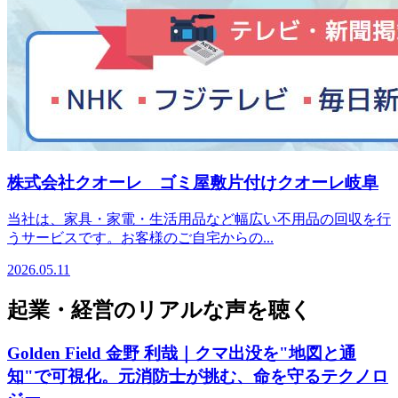
株式会社クオーレ ゴミ屋敷片付けクオーレ岐阜
当社は、家具・家電・生活用品など幅広い不用品の回収を行
うサービスです。お客様のご自宅からの...
2026.05.11
起業・経営のリアルな声を聴く
Golden Field 金野 利哉｜クマ出没を"地図と通
知"で可視化。元消防士が挑む、命を守るテクノロ