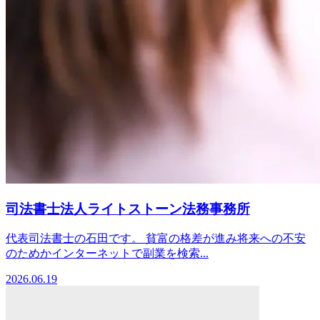
司法書士法人ライトストーン法務事務所
代表司法書士の石田です。 貧富の格差が進み将来への不安
のためかインターネットで副業を検索...
2026.06.19