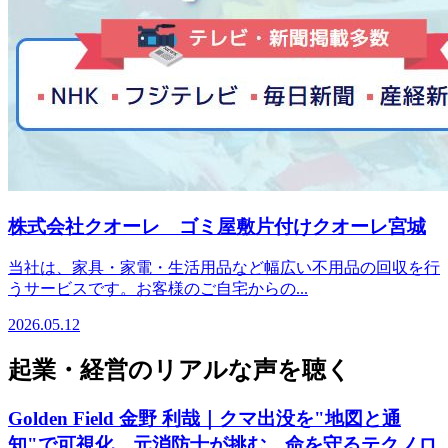
株式会社クオーレ ゴミ屋敷片付けクオーレ宮城
当社は、家具・家電・生活用品など幅広い不用品の回収を行
うサービスです。お客様のご自宅からの...
2026.05.12
起業・経営のリアルな声を聴く
Golden Field 金野 利哉｜クマ出没を"地図と通
知"で可視化。元消防士が挑む、命を守るテクノロ