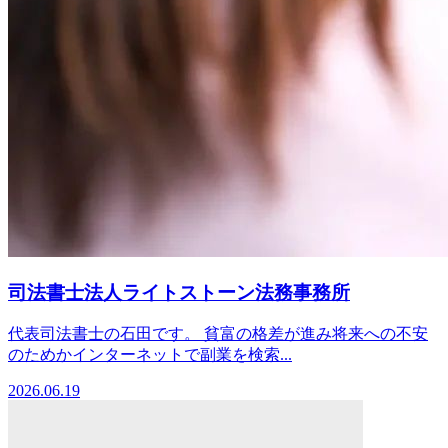
司法書士法人ライトストーン法務事務所
代表司法書士の石田です。 貧富の格差が進み将来への不安
のためかインターネットで副業を検索...
2026.06.19