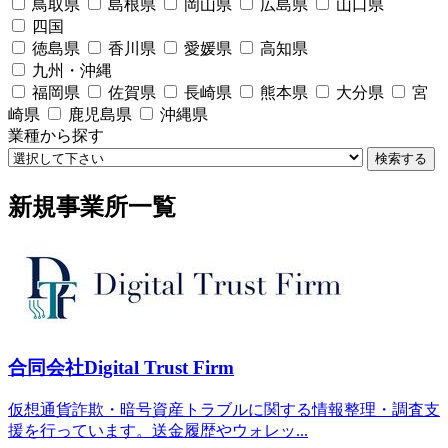
鳥取県
島根県
岡山県
広島県
山口県
四国
徳島県
香川県
愛媛県
高知県
九州・沖縄
福岡県
佐賀県
長崎県
熊本県
大分県
宮
崎県
鹿児島県
沖縄県
業種から探す
検索する
新規事業所一覧
合同会社Digital Trust Firm
仮想通貨詐欺・暗号資産トラブルに関する情報整理・調査支
援を行っています。送金履歴やウォレッ...