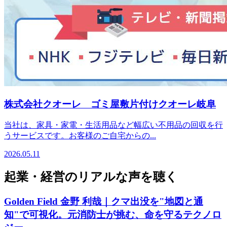
株式会社クオーレ ゴミ屋敷片付けクオーレ岐阜
当社は、家具・家電・生活用品など幅広い不用品の回収を行
うサービスです。お客様のご自宅からの...
2026.05.11
起業・経営のリアルな声を聴く
Golden Field 金野 利哉｜クマ出没を"地図と通
知"で可視化。元消防士が挑む、命を守るテクノロ