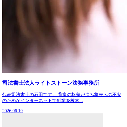
司法書士法人ライトストーン法務事務所
代表司法書士の石田です。 貧富の格差が進み将来への不安
のためかインターネットで副業を検索...
2026.06.19