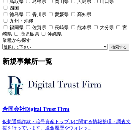
鳥取県
島根県
岡山県
広島県
山口県
四国
徳島県
香川県
愛媛県
高知県
九州・沖縄
福岡県
佐賀県
長崎県
熊本県
大分県
宮
崎県
鹿児島県
沖縄県
業種から探す
検索する
新規事業所一覧
合同会社Digital Trust Firm
仮想通貨詐欺・暗号資産トラブルに関する情報整理・調査支
援を行っています。送金履歴やウォレッ...