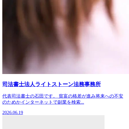
司法書士法人ライトストーン法務事務所
代表司法書士の石田です。 貧富の格差が進み将来への不安
のためかインターネットで副業を検索...
2026.06.19