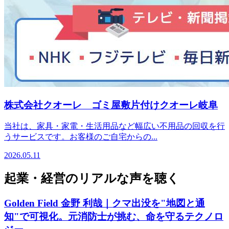
株式会社クオーレ ゴミ屋敷片付けクオーレ岐阜
当社は、家具・家電・生活用品など幅広い不用品の回収を行
うサービスです。お客様のご自宅からの...
2026.05.11
起業・経営のリアルな声を聴く
Golden Field 金野 利哉｜クマ出没を"地図と通
知"で可視化。元消防士が挑む、命を守るテクノロ