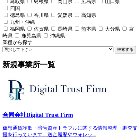
鳥取県
島根県
岡山県
広島県
山口県
四国
徳島県
香川県
愛媛県
高知県
九州・沖縄
福岡県
佐賀県
長崎県
熊本県
大分県
宮
崎県
鹿児島県
沖縄県
業種から探す
検索する
新規事業所一覧
合同会社Digital Trust Firm
仮想通貨詐欺・暗号資産トラブルに関する情報整理・調査支
援を行っています。送金履歴やウォレッ...