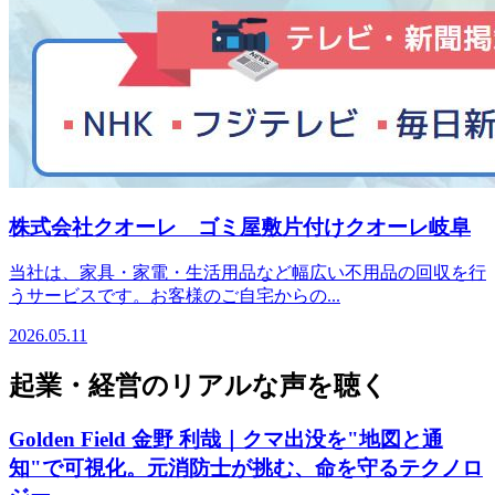
株式会社クオーレ ゴミ屋敷片付けクオーレ岐阜
当社は、家具・家電・生活用品など幅広い不用品の回収を行
うサービスです。お客様のご自宅からの...
2026.05.11
起業・経営のリアルな声を聴く
Golden Field 金野 利哉｜クマ出没を"地図と通
知"で可視化。元消防士が挑む、命を守るテクノロ