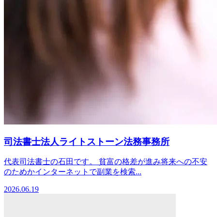
司法書士法人ライトストーン法務事務所
代表司法書士の石田です。 貧富の格差が進み将来への不安
のためかインターネットで副業を検索...
2026.06.19