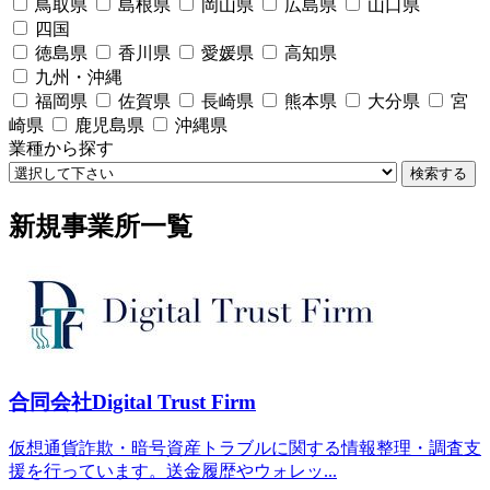
鳥取県
島根県
岡山県
広島県
山口県
四国
徳島県
香川県
愛媛県
高知県
九州・沖縄
福岡県
佐賀県
長崎県
熊本県
大分県
宮
崎県
鹿児島県
沖縄県
業種から探す
検索する
新規事業所一覧
合同会社Digital Trust Firm
仮想通貨詐欺・暗号資産トラブルに関する情報整理・調査支
援を行っています。送金履歴やウォレッ...