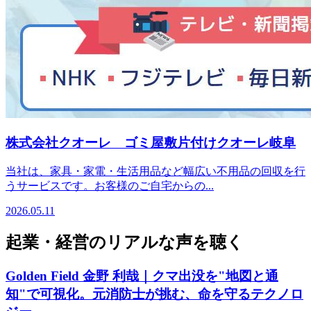
株式会社クオーレ ゴミ屋敷片付けクオーレ岐阜
当社は、家具・家電・生活用品など幅広い不用品の回収を行
うサービスです。お客様のご自宅からの...
2026.05.11
起業・経営のリアルな声を聴く
Golden Field 金野 利哉｜クマ出没を"地図と通
知"で可視化。元消防士が挑む、命を守るテクノロ