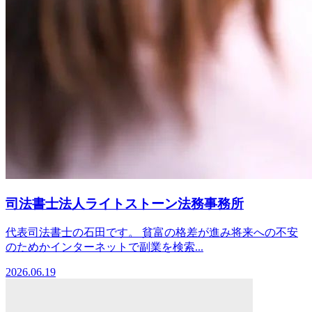
司法書士法人ライトストーン法務事務所
代表司法書士の石田です。 貧富の格差が進み将来への不安
のためかインターネットで副業を検索...
2026.06.19