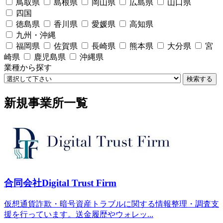
鳥取県
島根県
岡山県
広島県
山口県
四国
徳島県
香川県
愛媛県
高知県
九州・沖縄
福岡県
佐賀県
長崎県
熊本県
大分県
宮
崎県
鹿児島県
沖縄県
業種から探す
検索する
新規事業所一覧
合同会社Digital Trust Firm
仮想通貨詐欺・暗号資産トラブルに関する情報整理・調査支
援を行っています。送金履歴やウォレッ...