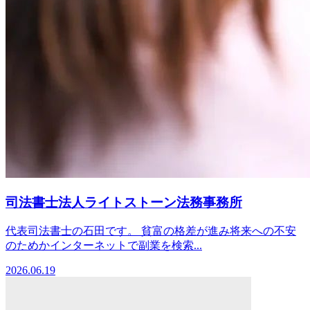
司法書士法人ライトストーン法務事務所
代表司法書士の石田です。 貧富の格差が進み将来への不安
のためかインターネットで副業を検索...
2026.06.19