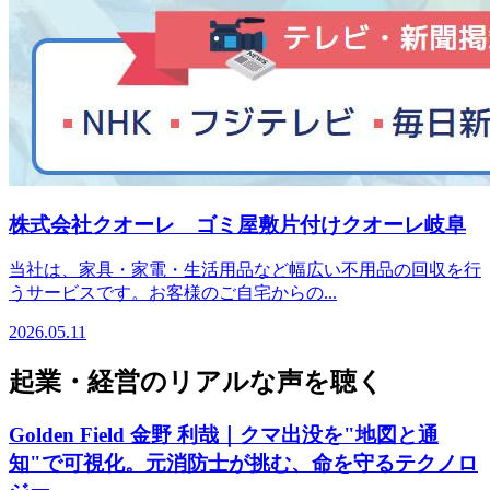
株式会社クオーレ ゴミ屋敷片付けクオーレ岐阜
当社は、家具・家電・生活用品など幅広い不用品の回収を行
うサービスです。お客様のご自宅からの...
2026.05.11
起業・経営のリアルな声を聴く
Golden Field 金野 利哉｜クマ出没を"地図と通
知"で可視化。元消防士が挑む、命を守るテクノロ