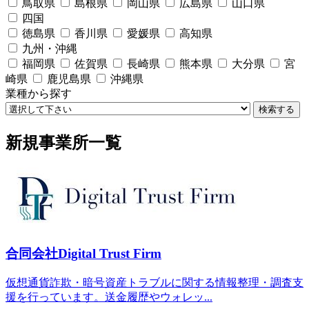
鳥取県
島根県
岡山県
広島県
山口県
四国
徳島県
香川県
愛媛県
高知県
九州・沖縄
福岡県
佐賀県
長崎県
熊本県
大分県
宮
崎県
鹿児島県
沖縄県
業種から探す
検索する
新規事業所一覧
合同会社Digital Trust Firm
仮想通貨詐欺・暗号資産トラブルに関する情報整理・調査支
援を行っています。送金履歴やウォレッ...