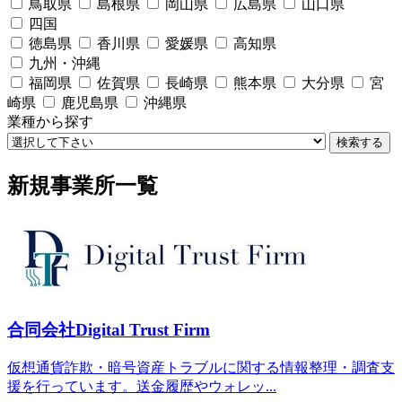
鳥取県
島根県
岡山県
広島県
山口県
四国
徳島県
香川県
愛媛県
高知県
九州・沖縄
福岡県
佐賀県
長崎県
熊本県
大分県
宮
崎県
鹿児島県
沖縄県
業種から探す
検索する
新規事業所一覧
合同会社Digital Trust Firm
仮想通貨詐欺・暗号資産トラブルに関する情報整理・調査支
援を行っています。送金履歴やウォレッ...