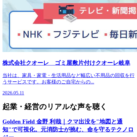
株式会社クオーレ ゴミ屋敷片付けクオーレ岐阜
当社は、家具・家電・生活用品など幅広い不用品の回収を行
うサービスです。お客様のご自宅からの...
2026.05.11
起業・経営のリアルな声を聴く
Golden Field 金野 利哉｜クマ出没を"地図と通
知"で可視化。元消防士が挑む、命を守るテクノロ