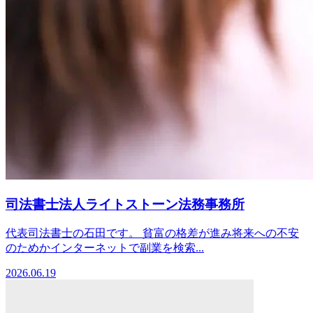
司法書士法人ライトストーン法務事務所
代表司法書士の石田です。 貧富の格差が進み将来への不安
のためかインターネットで副業を検索...
2026.06.19