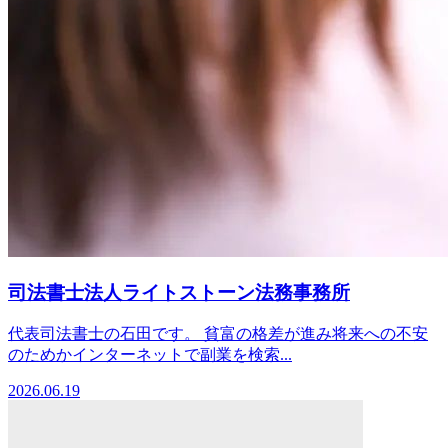
司法書士法人ライトストーン法務事務所
代表司法書士の石田です。 貧富の格差が進み将来への不安
のためかインターネットで副業を検索...
2026.06.19