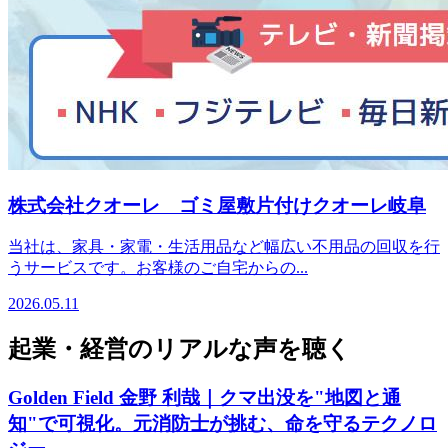
株式会社クオーレ ゴミ屋敷片付けクオーレ岐阜
当社は、家具・家電・生活用品など幅広い不用品の回収を行
うサービスです。お客様のご自宅からの...
2026.05.11
起業・経営のリアルな声を聴く
Golden Field 金野 利哉｜クマ出没を"地図と通
知"で可視化。元消防士が挑む、命を守るテクノロ