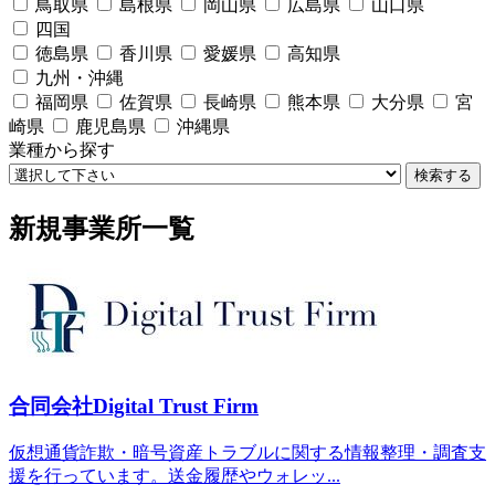
鳥取県
島根県
岡山県
広島県
山口県
四国
徳島県
香川県
愛媛県
高知県
九州・沖縄
福岡県
佐賀県
長崎県
熊本県
大分県
宮
崎県
鹿児島県
沖縄県
業種から探す
検索する
新規事業所一覧
合同会社Digital Trust Firm
仮想通貨詐欺・暗号資産トラブルに関する情報整理・調査支
援を行っています。送金履歴やウォレッ...