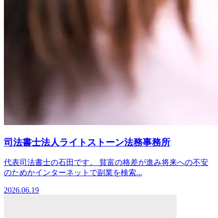
司法書士法人ライトストーン法務事務所
代表司法書士の石田です。 貧富の格差が進み将来への不安
のためかインターネットで副業を検索...
2026.06.19