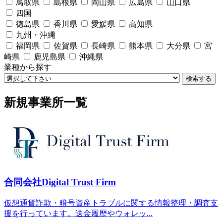
鳥取県
島根県
岡山県
広島県
山口県
四国
徳島県
香川県
愛媛県
高知県
九州・沖縄
福岡県
佐賀県
長崎県
熊本県
大分県
宮
崎県
鹿児島県
沖縄県
業種から探す
検索する
新規事業所一覧
合同会社Digital Trust Firm
仮想通貨詐欺・暗号資産トラブルに関する情報整理・調査支
援を行っています。送金履歴やウォレッ...