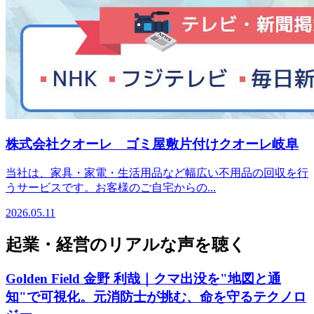
株式会社クオーレ ゴミ屋敷片付けクオーレ岐阜
当社は、家具・家電・生活用品など幅広い不用品の回収を行
うサービスです。お客様のご自宅からの...
2026.05.11
起業・経営のリアルな声を聴く
Golden Field 金野 利哉｜クマ出没を"地図と通
知"で可視化。元消防士が挑む、命を守るテクノロ