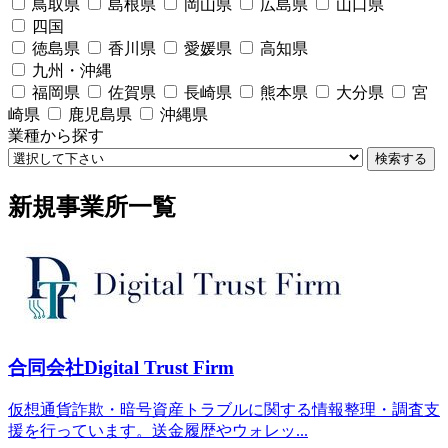
鳥取県
島根県
岡山県
広島県
山口県
四国
徳島県
香川県
愛媛県
高知県
九州・沖縄
福岡県
佐賀県
長崎県
熊本県
大分県
宮
崎県
鹿児島県
沖縄県
業種から探す
検索する
新規事業所一覧
合同会社Digital Trust Firm
仮想通貨詐欺・暗号資産トラブルに関する情報整理・調査支
援を行っています。送金履歴やウォレッ...