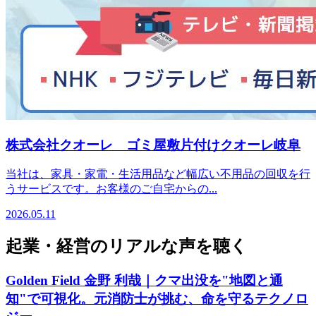
株式会社クオーレ ゴミ屋敷片付けクオーレ岐阜
当社は、家具・家電・生活用品など幅広い不用品の回収を行
うサービスです。お客様のご自宅からの...
2026.05.11
起業・経営のリアルな声を聴く
Golden Field 金野 利哉｜クマ出没を"地図と通
知"で可視化。元消防士が挑む、命を守るテクノロ