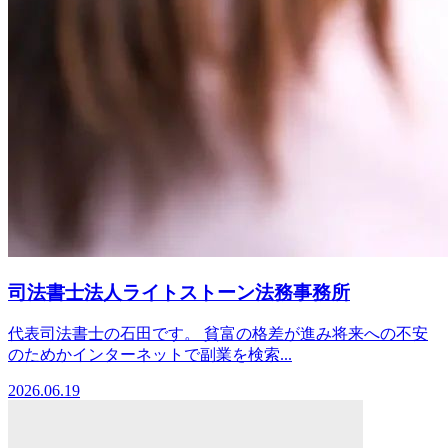
司法書士法人ライトストーン法務事務所
代表司法書士の石田です。 貧富の格差が進み将来への不安
のためかインターネットで副業を検索...
2026.06.19