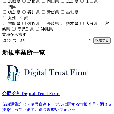
鳥取県
島根県
岡山県
広島県
山口県
四国
徳島県
香川県
愛媛県
高知県
九州・沖縄
福岡県
佐賀県
長崎県
熊本県
大分県
宮
崎県
鹿児島県
沖縄県
業種から探す
検索する
新規事業所一覧
合同会社Digital Trust Firm
仮想通貨詐欺・暗号資産トラブルに関する情報整理・調査支
援を行っています。送金履歴やウォレッ...