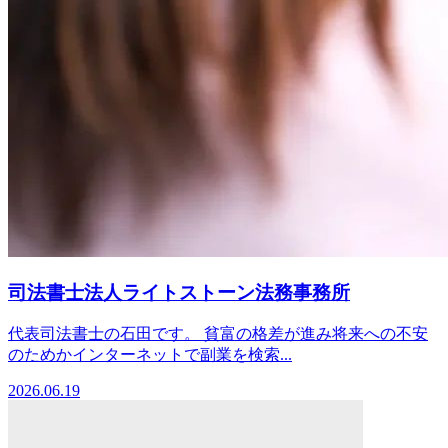
司法書士法人ライトストーン法務事務所
代表司法書士の石田です。 貧富の格差が進み将来への不安
のためかインターネットで副業を検索...
2026.06.19