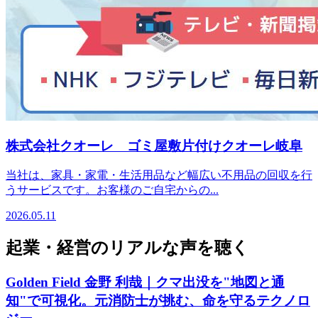
株式会社クオーレ ゴミ屋敷片付けクオーレ岐阜
当社は、家具・家電・生活用品など幅広い不用品の回収を行
うサービスです。お客様のご自宅からの...
2026.05.11
起業・経営のリアルな声を聴く
Golden Field 金野 利哉｜クマ出没を"地図と通
知"で可視化。元消防士が挑む、命を守るテクノロ