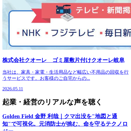
株式会社クオーレ ゴミ屋敷片付けクオーレ岐阜
当社は、家具・家電・生活用品など幅広い不用品の回収を行
うサービスです。お客様のご自宅からの...
2026.05.11
起業・経営のリアルな声を聴く
Golden Field 金野 利哉｜クマ出没を"地図と通
知"で可視化。元消防士が挑む、命を守るテクノロ