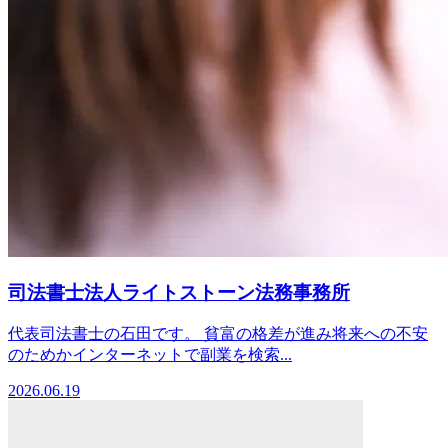
司法書士法人ライトストーン法務事務所
代表司法書士の石田です。 貧富の格差が進み将来への不安
のためかインターネットで副業を検索...
2026.06.19