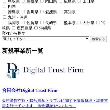
鳥取県
島根県
岡山県
広島県
山口県
四国
徳島県
香川県
愛媛県
高知県
九州・沖縄
福岡県
佐賀県
長崎県
熊本県
大分県
宮
崎県
鹿児島県
沖縄県
業種から探す
検索する
新規事業所一覧
合同会社Digital Trust Firm
仮想通貨詐欺・暗号資産トラブルに関する情報整理・調査支
援を行っています。送金履歴やウォレッ...