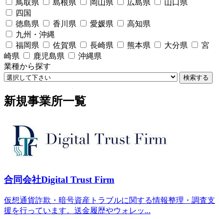
鳥取県
島根県
岡山県
広島県
山口県
四国
徳島県
香川県
愛媛県
高知県
九州・沖縄
福岡県
佐賀県
長崎県
熊本県
大分県
宮
崎県
鹿児島県
沖縄県
業種から探す
検索する
新規事業所一覧
合同会社Digital Trust Firm
仮想通貨詐欺・暗号資産トラブルに関する情報整理・調査支
援を行っています。送金履歴やウォレッ...