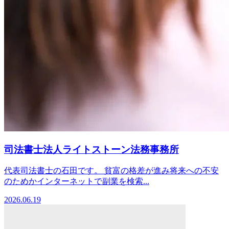
司法書士法人ライトストーン法務事務所
代表司法書士の石田です。 貧富の格差が進み将来への不安
のためかインターネットで副業を検索...
2026.06.19