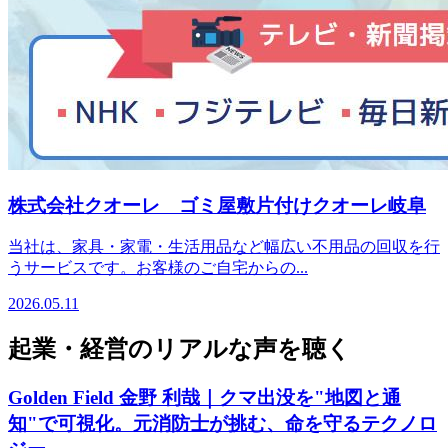
株式会社クオーレ ゴミ屋敷片付けクオーレ岐阜
当社は、家具・家電・生活用品など幅広い不用品の回収を行
うサービスです。お客様のご自宅からの...
2026.05.11
起業・経営のリアルな声を聴く
Golden Field 金野 利哉｜クマ出没を"地図と通
知"で可視化。元消防士が挑む、命を守るテクノロ